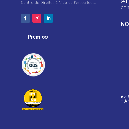
(41
con
NO
Prêmios
Av. 
– Al