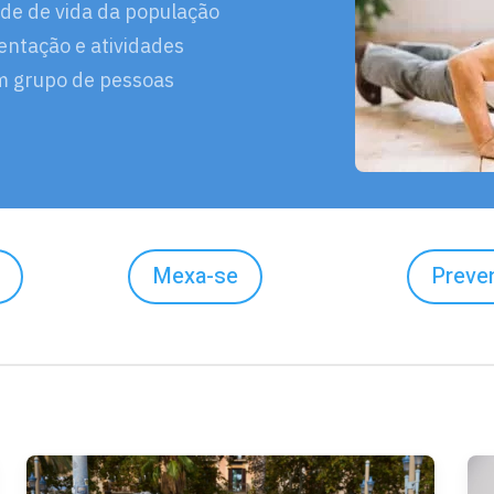
de de vida da população
mentação e atividades
um grupo de pessoas
Mexa-se
Preve