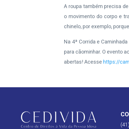
A roupa também precisa de 
o movimento do corpo e tr
chinelo, por exemplo, porq
Na 4ª Corrida e Caminhada 
para cãominhar. O evento ac
abertas! Acesse
https://c
CO
(41