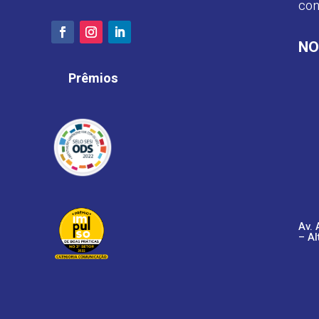
con
NO
Prêmios
Av. 
– Al