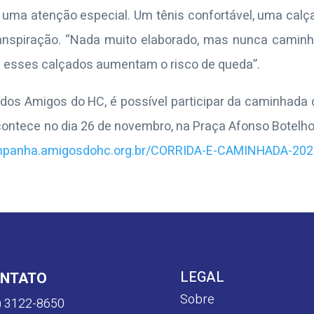
uma atenção especial. Um tênis confortável, uma cal
anspiração. “Nada muito elaborado, mas nunca caminh
ue esses calçados aumentam o risco de queda”.
dos Amigos do HC, é possível participar da caminhada
ontece no dia 26 de novembro, na Praça Afonso Botelho
ampanha.amigosdohc.org.br/CORRIDA-E-CAMINHADA-202
LEGAL
NTATO
Sobre
) 3122-8650