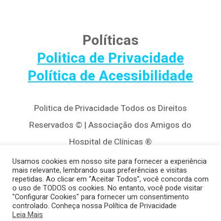
Políticas
Politica de Privacidade
Política de Acessibilidade
Politica de Privacidade Todos os Direitos
Reservados © | Associação dos Amigos do
Hospital de Clínicas ®
Av. Agostinho Leão Jr, 320 – Alto da Glória,
Usamos cookies em nosso site para fornecer a experiência
mais relevante, lembrando suas preferências e visitas
80030-110, Curitiba / PR
repetidas. Ao clicar em “Aceitar Todos”, você concorda com
o uso de TODOS os cookies. No entanto, você pode visitar
(41) 3122-8650 | contato@cedivida.org.br
"Configurar Cookies" para fornecer um consentimento
controlado. Conheça nossa Política de Privacidade
CNPJ: 79.698.643/0001-00
Leia Mais