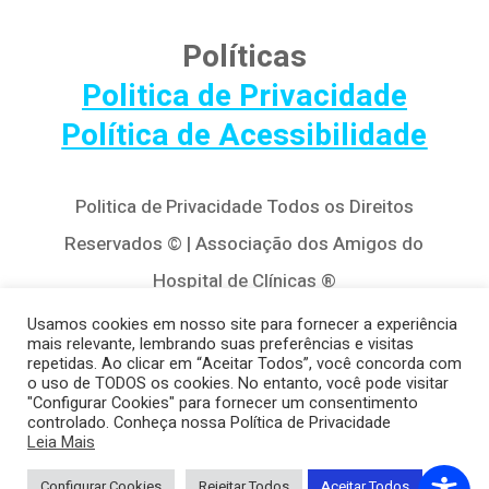
Políticas
Politica de Privacidade
Política de Acessibilidade
Politica de Privacidade Todos os Direitos
Reservados © | Associação dos Amigos do
Hospital de Clínicas ®
Av. Agostinho Leão Jr, 320 – Alto da Glória,
Usamos cookies em nosso site para fornecer a experiência
mais relevante, lembrando suas preferências e visitas
80030-110, Curitiba / PR
repetidas. Ao clicar em “Aceitar Todos”, você concorda com
o uso de TODOS os cookies. No entanto, você pode visitar
(41) 3122-8650 | contato@cedivida.org.br
"Configurar Cookies" para fornecer um consentimento
controlado. Conheça nossa Política de Privacidade
CNPJ: 79.698.643/0001-00
Leia Mais
Configurar Cookies
Rejeitar Todos
Aceitar Todos