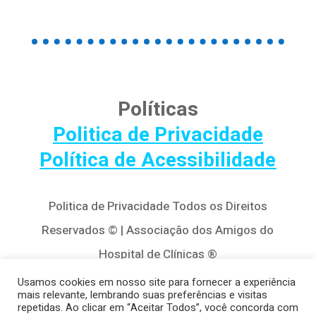
Políticas
Politica de Privacidade
Política de Acessibilidade
Politica de Privacidade Todos os Direitos
Reservados © | Associação dos Amigos do
Hospital de Clínicas ®
Av. Agostinho Leão Jr, 320 – Alto da Glória,
Usamos cookies em nosso site para fornecer a experiência
mais relevante, lembrando suas preferências e visitas
80030-110, Curitiba / PR
repetidas. Ao clicar em “Aceitar Todos”, você concorda com