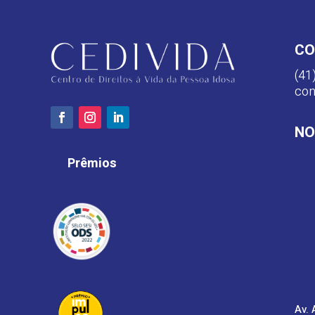
CO
(41
con
NO
Prêmios
Av. 