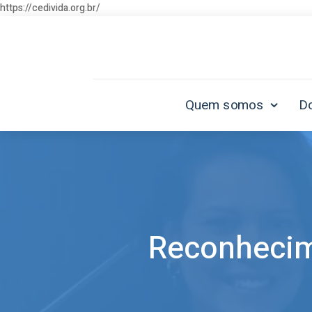
https://cedivida.org.br/
Quem somos
D
Reconhecim