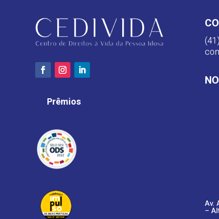
CO
(41
con
NO
Prêmios
Av. 
– Al