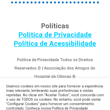
Políticas
Politica de Privacidade
Política de Acessibilidade
Politica de Privacidade Todos os Direitos
Reservados © | Associação dos Amigos do
Hospital de Clínicas ®
Av. Agostinho Leão Jr, 320 – Alto da Glória,
Usamos cookies em nosso site para fornecer a experiência
mais relevante, lembrando suas preferências e visitas
80030-110, Curitiba / PR
repetidas. Ao clicar em “Aceitar Todos”, você concorda com
o uso de TODOS os cookies. No entanto, você pode visitar
(41) 3122-8650 | contato@cedivida.org.br
"Configurar Cookies" para fornecer um consentimento
controlado. Conheça nossa Política de Privacidade
CNPJ: 79.698.643/0001-00