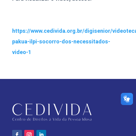
https://www.cedivida.org.br/digisenior/videotec
pakua-ilpi-socorro-dos-necessitados-
video-1