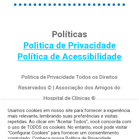
Políticas
Politica de Privacidade
Política de Acessibilidade
Politica de Privacidade Todos os Direitos
Reservados © | Associação dos Amigos do
Hospital de Clínicas ®
Av. Agostinho Leão Jr, 320 – Alto da Glória,
Usamos cookies em nosso site para fornecer a experiência
mais relevante, lembrando suas preferências e visitas
80030-110, Curitiba / PR
repetidas. Ao clicar em “Aceitar Todos”, você concorda com
o uso de TODOS os cookies. No entanto, você pode visitar
(41) 3122-8650 | contato@cedivida.org.br
"Configurar Cookies" para fornecer um consentimento
controlado. Conheça nossa Política de Privacidade