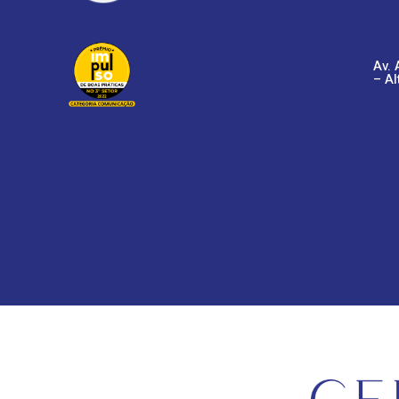
Av. 
– Al