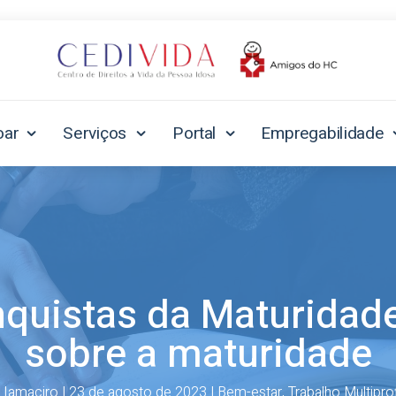
oar
Serviços
Portal
Empregabilidade
quistas da Maturidade
sobre a maturidade
 Iamaciro
|
23 de agosto de 2023
|
Bem-estar
,
Trabalho Multipro