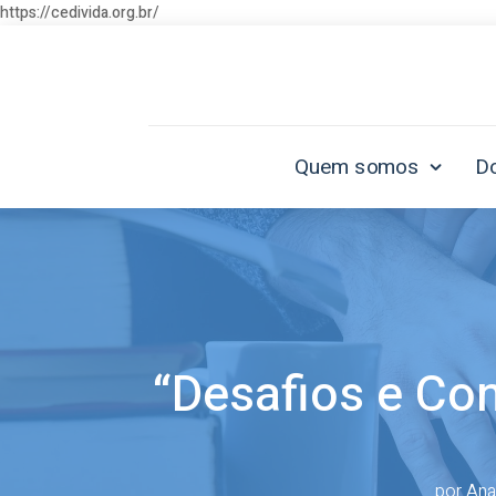
https://cedivida.org.br/
Quem somos
D
“Desafios e Con
por
Ana