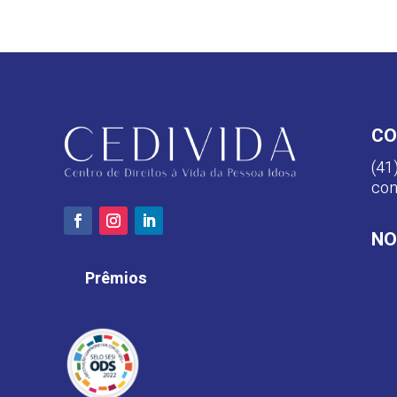
CO
(41
con
NO
Prêmios