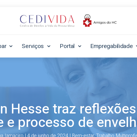
oar
Serviços
Portal
Empregabilidade
n Hesse traz reflexões
e e processo de envel
a Iamaciro
|
4 de junho de 2024
|
Bem-estar
,
Trabalho Multiprofi