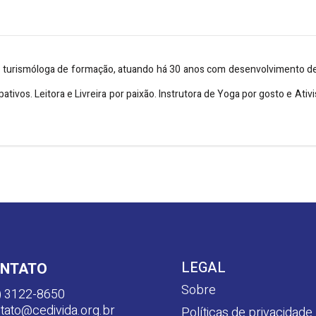
 é turismóloga de formação, atuando há 30 anos com desenvolvimento
pativos. Leitora e Livreira por paixão. Instrutora de Yoga por gosto e Ati
LEGAL
NTATO
Sobre
) 3122-8650
tato@cedivida.org.br
Políticas de privacidade