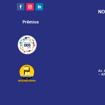
NO
Prêmios
Av. 
– Al