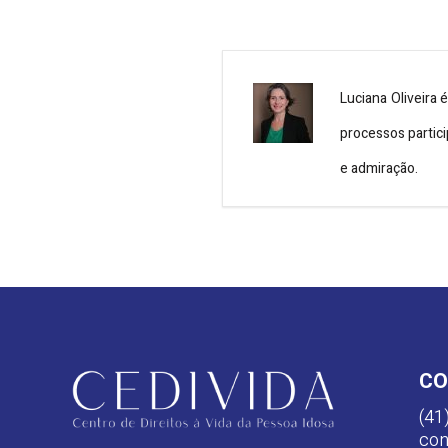
Luciana Oliveira
processos partici
e admiração.
CO
(41
con