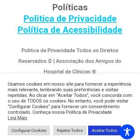
Políticas
Politica de Privacidade
Política de Acessibilidade
Politica de Privacidade Todos os Direitos
Reservados © | Associação dos Amigos do
Hospital de Clínicas ®
Av. Agostinho Leão Jr, 320 – Alto da Glória,
Usamos cookies em nosso site para fornecer a experiência
mais relevante, lembrando suas preferências e visitas
80030-110, Curitiba / PR
repetidas. Ao clicar em “Aceitar Todos”, você concorda com
o uso de TODOS os cookies. No entanto, você pode visitar
(41) 3122-8650 | contato@cedivida.org.br
"Configurar Cookies" para fornecer um consentimento
controlado. Conheça nossa Política de Privacidade
CNPJ: 79.698.643/0001-00
Leia Mais
Configurar Cookies
Rejeitar Todos
Aceitar Todos