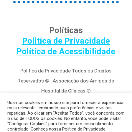
Políticas
Politica de Privacidade
Política de Acessibilidade
Politica de Privacidade Todos os Direitos
Reservados © | Associação dos Amigos do
Hospital de Clínicas ®
Av. Agostinho Leão Jr, 320 – Alto da Glória,
Usamos cookies em nosso site para fornecer a experiência
mais relevante, lembrando suas preferências e visitas
80030-110, Curitiba / PR
repetidas. Ao clicar em “Aceitar Todos”, você concorda com
o uso de TODOS os cookies. No entanto, você pode visitar
(41) 3122-8650 | contato@cedivida.org.br
"Configurar Cookies" para fornecer um consentimento
controlado. Conheça nossa Política de Privacidade
CNPJ: 79.698.643/0001-00