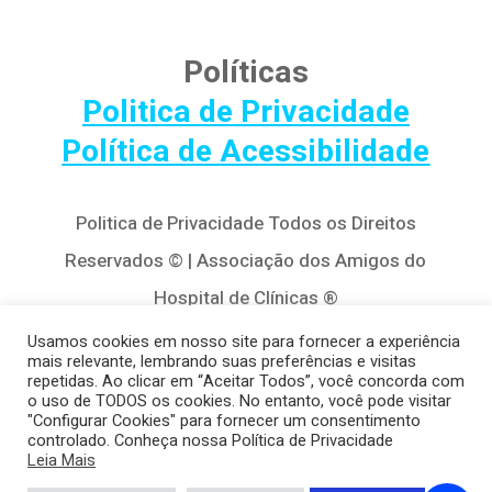
Políticas
Politica de Privacidade
Política de Acessibilidade
Politica de Privacidade Todos os Direitos
Reservados © | Associação dos Amigos do
Hospital de Clínicas ®
Av. Agostinho Leão Jr, 320 – Alto da Glória,
Usamos cookies em nosso site para fornecer a experiência
mais relevante, lembrando suas preferências e visitas
80030-110, Curitiba / PR
repetidas. Ao clicar em “Aceitar Todos”, você concorda com
o uso de TODOS os cookies. No entanto, você pode visitar
(41) 3122-8650 | contato@cedivida.org.br
"Configurar Cookies" para fornecer um consentimento
controlado. Conheça nossa Política de Privacidade
CNPJ: 79.698.643/0001-00
Leia Mais