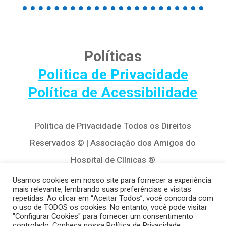
Políticas
Politica de Privacidade
Política de Acessibilidade
Politica de Privacidade Todos os Direitos
Reservados © | Associação dos Amigos do
Hospital de Clínicas ®
Av. Agostinho Leão Jr, 320 – Alto da Glória,
Usamos cookies em nosso site para fornecer a experiência
mais relevante, lembrando suas preferências e visitas
80030-110, Curitiba / PR
repetidas. Ao clicar em “Aceitar Todos”, você concorda com
o uso de TODOS os cookies. No entanto, você pode visitar
(41) 3122-8650 | contato@cedivida.org.br
"Configurar Cookies" para fornecer um consentimento
controlado. Conheça nossa Política de Privacidade