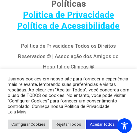
Políticas
Politica de Privacidade
Política de Acessibilidade
Politica de Privacidade Todos os Direitos
Reservados © | Associação dos Amigos do
Hospital de Clínicas ®
Av. Agostinho Leão Jr, 320 – Alto da Glória,
Usamos cookies em nosso site para fornecer a experiência
mais relevante, lembrando suas preferências e visitas
80030-110, Curitiba / PR
repetidas. Ao clicar em “Aceitar Todos”, você concorda com
o uso de TODOS os cookies. No entanto, você pode visitar
(41) 3122-8650 | contato@cedivida.org.br
"Configurar Cookies" para fornecer um consentimento
controlado. Conheça nossa Política de Privacidade
CNPJ: 79.698.643/0001-00
Leia Mais
Configurar Cookies
Rejeitar Todos
Aceitar Todos