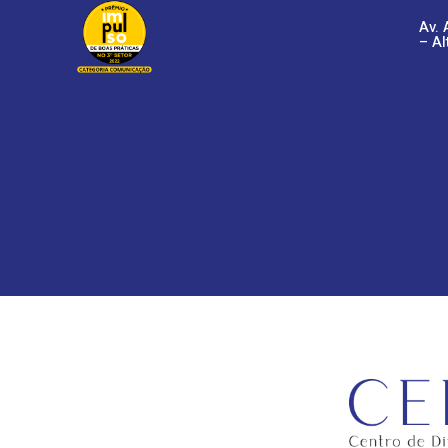
Av. 
– Al