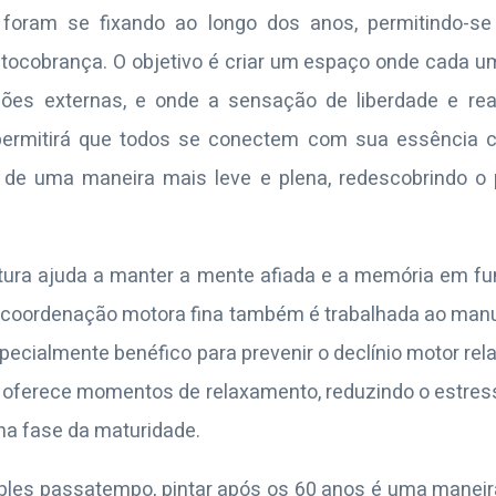
 foram se fixando ao longo dos anos, permitindo-se
cobrança. O objetivo é criar um espaço onde cada um
es externas, e onde a sensação de liberdade e real
ermitirá que todos se conectem com sua essência cri
a de uma maneira mais leve e plena, redescobrindo o 
intura ajuda a manter a mente afiada e a memória em f
. A coordenação motora fina também é trabalhada ao manus
specialmente benéfico para prevenir o declínio motor re
 oferece momentos de relaxamento, reduzindo o estres
a fase da maturidade.
les passatempo, pintar após os 60 anos é uma maneir