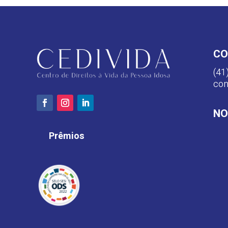
CO
(41
con
NO
Prêmios