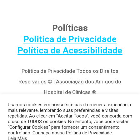
Políticas
Politica de Privacidade
Política de Acessibilidade
Politica de Privacidade Todos os Direitos
Reservados © | Associação dos Amigos do
Hospital de Clínicas ®
Av. Agostinho Leão Jr, 320 – Alto da Glória,
Usamos cookies em nosso site para fornecer a experiência
mais relevante, lembrando suas preferências e visitas
80030-110, Curitiba / PR
repetidas. Ao clicar em “Aceitar Todos”, você concorda com
o uso de TODOS os cookies. No entanto, você pode visitar
(41) 3122-8650 | contato@cedivida.org.br
"Configurar Cookies" para fornecer um consentimento
controlado. Conheça nossa Política de Privacidade
CNPJ: 79.698.643/0001-00
Leia Mais