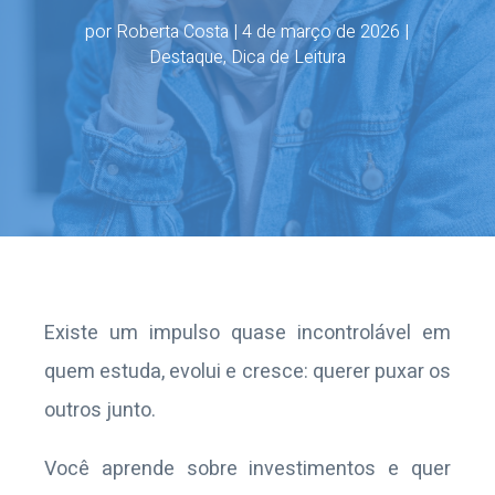
por
Roberta Costa
|
4 de março de 2026
|
Destaque
,
Dica de Leitura
Existe um impulso quase incontrolável em
quem estuda, evolui e cresce: querer puxar os
outros junto.
Você aprende sobre investimentos e quer