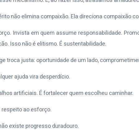
esse mecanismo. E, ao fazer isso, atrasamos amadurec
ito não elimina compaixão. Ela direciona compaixão com
rço. Invista em quem assume responsabilidade. Promo
ão. Isso não é elitismo. É sustentabilidade.
ge troca justa: oportunidade de um lado, comprometimen
uer ajuda vira desperdício.
lhos artificiais. É fortalecer quem escolheu caminhar.
 respeito ao esforço.
 não existe progresso duradouro.