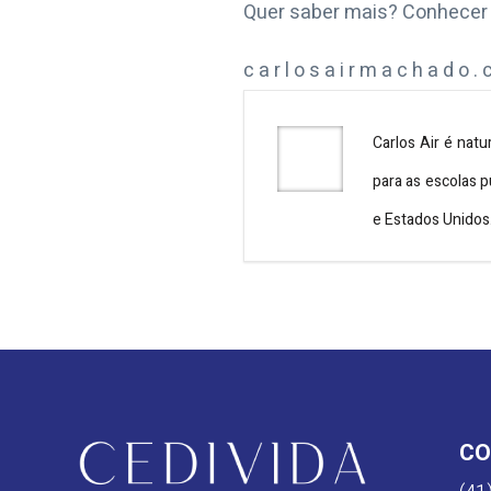
Quer saber mais? Conhecer 
c a r l o s a i r m a c h a d o .
Carlos Air é natu
para as escolas p
e Estados Unidos
CO