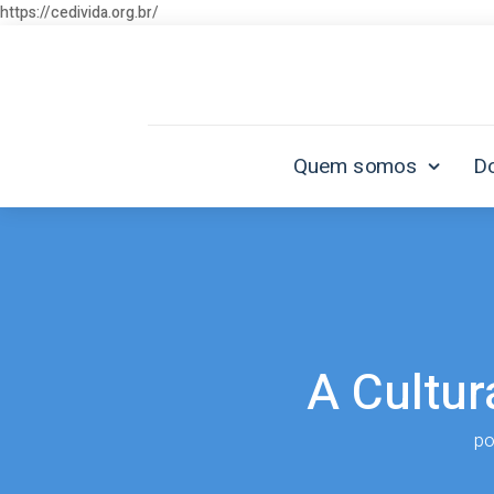
https://cedivida.org.br/
Quem somos
D
A Cultu
p