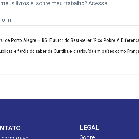
meus livros e sobre meu trabalho? Acesse;
 c o m
ral de Porto Alegre – RS. É autor do Best-seller “Rico Pobre A Diferenç
úblicas e faróis do saber de Curitiba e distribuída em países como Fran
.
LEGAL
NTATO
Sobre