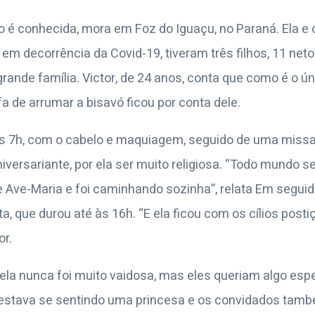
 é conhecida, mora em Foz do Iguaçu, no Paraná. Ela e 
em decorrência da Covid-19, tiveram três filhos, 11 neto
rande família. Victor, de 24 anos, conta que como é o ú
efa de arrumar a bisavó ficou por conta dele.
s 7h, com o cabelo e maquiagem, seguido de uma miss
ersariante, por ela ser muito religiosa. “Todo mundo s
 Ave-Maria e foi caminhando sozinha”, relata Em seguid
a, que durou até às 16h. “E ela ficou com os cílios postiço
r.
 ela nunca foi muito vaidosa, mas eles queriam algo esp
a estava se sentindo uma princesa e os convidados tam