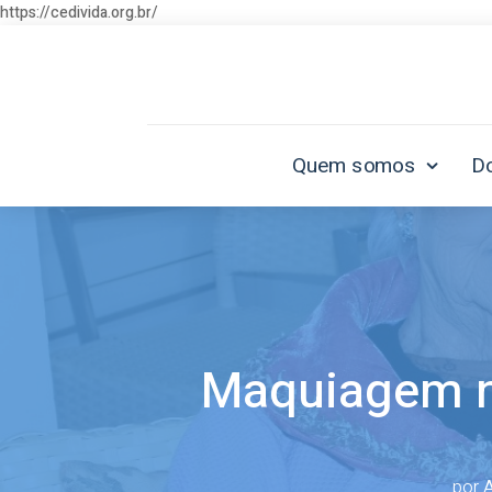
https://cedivida.org.br/
Quem somos
D
Maquiagem no
por
A