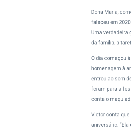
Dona Maria, como
faleceu em 2020 
Uma verdadeira g
da família, a tar
O dia começou à
homenagem à aniv
entrou ao som de
foram para a fest
conta o maquiado
Victor conta que
aniversário. “El