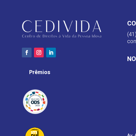
CO
(41
con
NO
Prêmios
Av. 