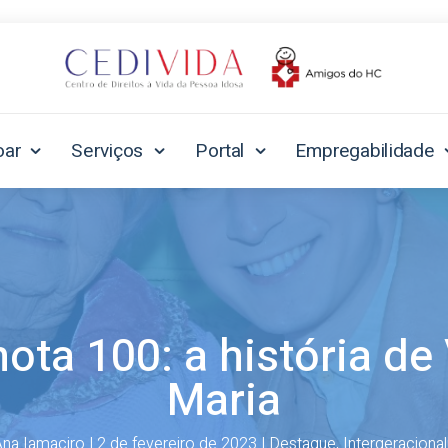
oar
Serviços
Portal
Empregabilidade
ta 100: a história de 
Maria
na Iamaciro
|
2 de fevereiro de 2023
|
Destaque
,
Intergeraciona