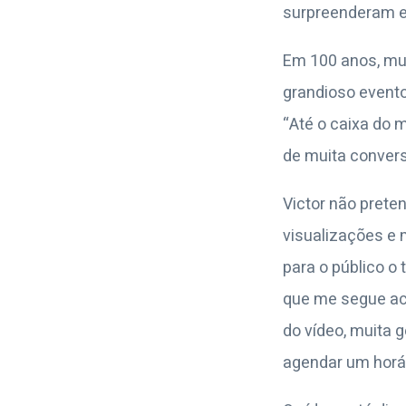
surpreenderam em
Em 100 anos, mu
grandioso evento
“Até o caixa do 
de muita convers
Victor não prete
visualizações e 
para o público o 
que me segue ac
do vídeo, muita
agendar um horár