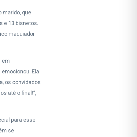
o marido, que
s e 13 bisnetos.
nico maquiador
a em
e emocionou. Ela
a, os convidados
s até o final!”,
ecial para esse
bém se