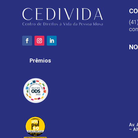
CO
(41
con
NO
Prêmios
Av. 
– Al