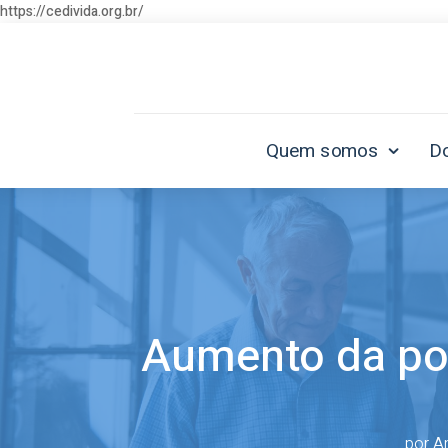
https://cedivida.org.br/
Quem somos
D
Aumento da po
por
A