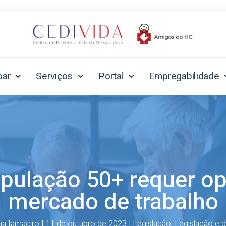
oar
Serviços
Portal
Empregabilidade
pulação 50+ requer op
mercado de trabalho
na Iamaciro
|
11 de outubro de 2023
|
Legislação
,
Legislação e d