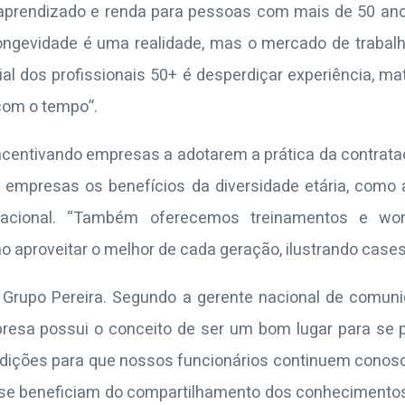
, aprendizado e renda para pessoas com mais de 50 an
a longevidade é uma realidade, mas o mercado de trabal
cial dos profissionais 50+ é desperdiçar experiência, m
com o tempo”.
ncentivando empresas a adotarem a prática da contrataç
 empresas os benefícios da diversidade etária, como 
zacional. “Também oferecemos treinamentos e work
 aproveitar o melhor de cada geração, ilustrando case
rupo Pereira. Segundo a gerente nacional de comuni
esa possui o conceito de ser um bom lugar para se p
ições para que nossos funcionários continuem conosco
se beneficiam do compartilhamento dos conhecimentos