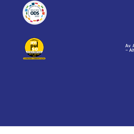
Av. 
– Al