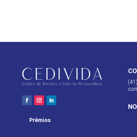
CO
(41
con
NO
Prêmios