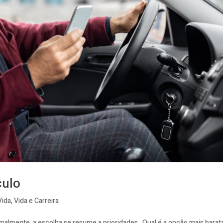
culo
Vida
,
Vida e Carreira
malmente, a escolha se resume a prioridades. Qual é a opção mais barat