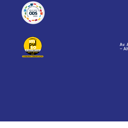
Av. 
– Al