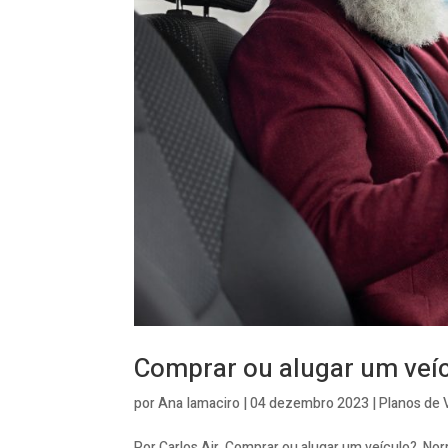
Comprar ou alugar um veí
por
Ana Iamaciro
|
04 dezembro 2023
|
Planos de 
Por Carlos Air Comprar ou alugar um veículo? Nor