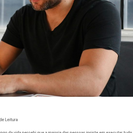
de Leitura
o da vida percebi que a maioria das pessoas insiste em executar tudo