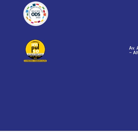
Av. 
– Al