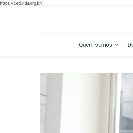
https://cedivida.org.br/
Quem somos
D