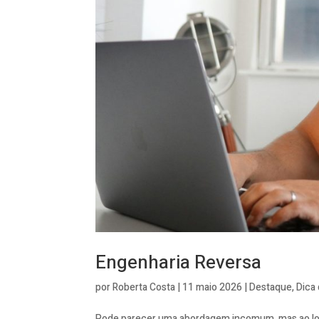
Engenharia Reversa
por
Roberta Costa
|
11 maio 2026
|
Destaque
,
Dica 
Pode parecer uma abordagem incomum, mas ao long