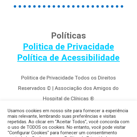
Políticas
Politica de Privacidade
Política de Acessibilidade
Politica de Privacidade Todos os Direitos
Reservados © | Associação dos Amigos do
Hospital de Clínicas ®
Av. Agostinho Leão Jr, 320 – Alto da Glória,
Usamos cookies em nosso site para fornecer a experiência
mais relevante, lembrando suas preferências e visitas
80030-110, Curitiba / PR
repetidas. Ao clicar em “Aceitar Todos”, você concorda com
o uso de TODOS os cookies. No entanto, você pode visitar
(41) 3122-8650 | contato@cedivida.org.br
"Configurar Cookies" para fornecer um consentimento