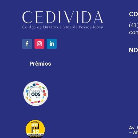
CO
(41
con
NO
Prêmios
Av. 
– Al