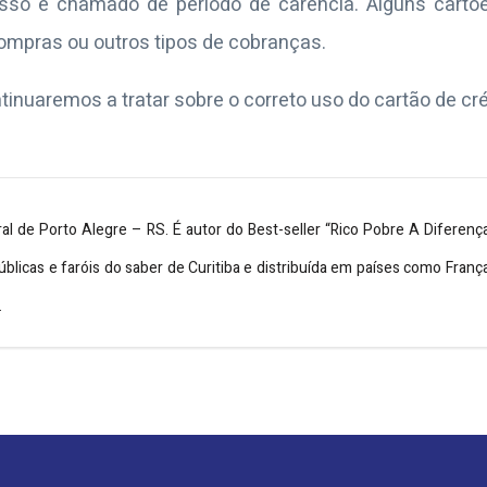
sso é chamado de período de carência. Alguns cartõ
compras ou outros tipos de cobranças.
inuaremos a tratar sobre o correto uso do cartão de cré
ral de Porto Alegre – RS. É autor do Best-seller “Rico Pobre A Diferenç
úblicas e faróis do saber de Curitiba e distribuída em países como Fran
.