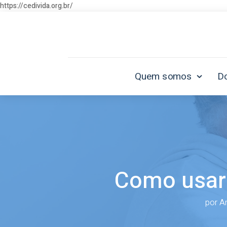
https://cedivida.org.br/
Quem somos
D
Como usar 
por
An