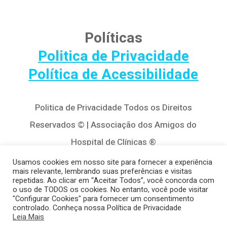
Políticas
Politica de Privacidade
Política de Acessibilidade
Politica de Privacidade Todos os Direitos
Reservados © | Associação dos Amigos do
Hospital de Clínicas ®
Av. Agostinho Leão Jr, 320 – Alto da Glória,
Usamos cookies em nosso site para fornecer a experiência
mais relevante, lembrando suas preferências e visitas
80030-110, Curitiba / PR
repetidas. Ao clicar em “Aceitar Todos”, você concorda com
o uso de TODOS os cookies. No entanto, você pode visitar
(41) 3122-8650 | contato@cedivida.org.br
"Configurar Cookies" para fornecer um consentimento
controlado. Conheça nossa Política de Privacidade
CNPJ: 79.698.643/0001-00
Leia Mais