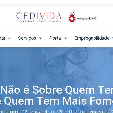
oar
Serviços
Portal
Empregabilidade
Não é Sobre Quem Tem
é Quem Tem Mais Fom
a Iamaciro
|
12 de novembro de 2024
|
Planos de Vida
,
Vida e C