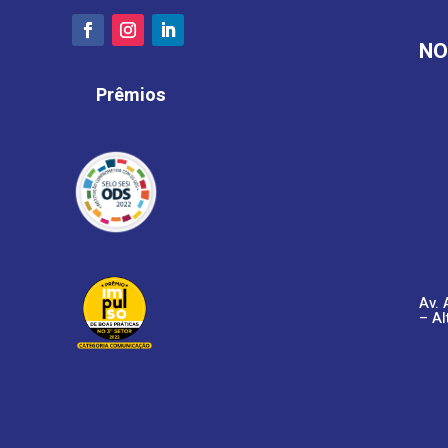
NO
Prêmios
Av. 
– Al