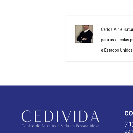
Carlos Air é natu
para as escolas p
e Estados Unidos
CO
(41
con