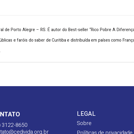
ral de Porto Alegre – RS. É autor do Best-seller “Rico Pobre A Diferenç
úblicas e faróis do saber de Curitiba e distribuída em países como Fran
.
LEGAL
NTATO
Sobre
) 3122-8650
tato@cedivida.org.br
Políticas de privacidade