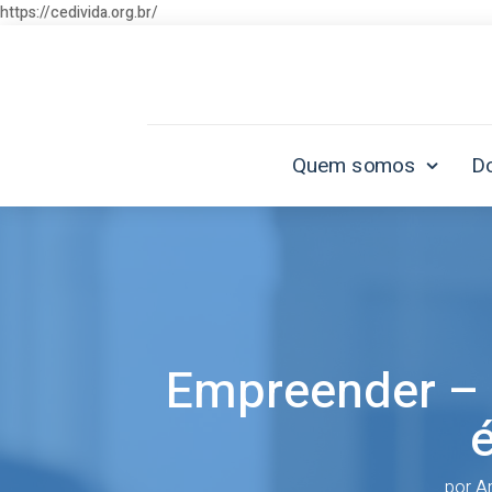
https://cedivida.org.br/
Quem somos
D
Empreender – 
por
An