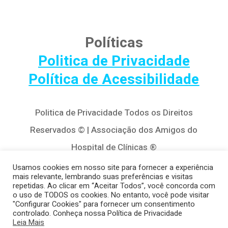
Políticas
Politica de Privacidade
Política de Acessibilidade
Politica de Privacidade Todos os Direitos
Reservados © | Associação dos Amigos do
Hospital de Clínicas ®
Av. Agostinho Leão Jr, 320 – Alto da Glória,
Usamos cookies em nosso site para fornecer a experiência
mais relevante, lembrando suas preferências e visitas
80030-110, Curitiba / PR
repetidas. Ao clicar em “Aceitar Todos”, você concorda com
o uso de TODOS os cookies. No entanto, você pode visitar
(41) 3122-8650 | contato@cedivida.org.br
"Configurar Cookies" para fornecer um consentimento
controlado. Conheça nossa Política de Privacidade
CNPJ: 79.698.643/0001-00
Leia Mais