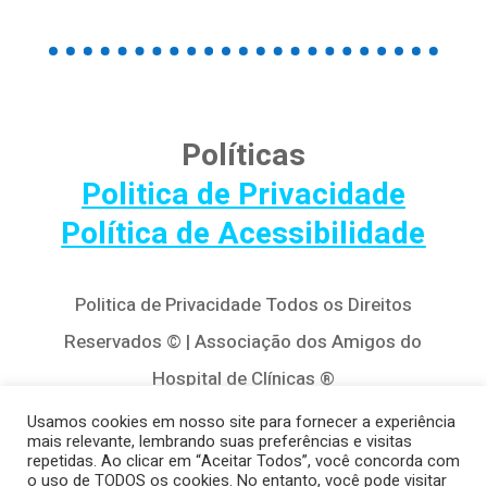
Políticas
Politica de Privacidade
Política de Acessibilidade
Politica de Privacidade Todos os Direitos
Reservados © | Associação dos Amigos do
Hospital de Clínicas ®
Av. Agostinho Leão Jr, 320 – Alto da Glória,
Usamos cookies em nosso site para fornecer a experiência
mais relevante, lembrando suas preferências e visitas
80030-110, Curitiba / PR
repetidas. Ao clicar em “Aceitar Todos”, você concorda com
o uso de TODOS os cookies. No entanto, você pode visitar