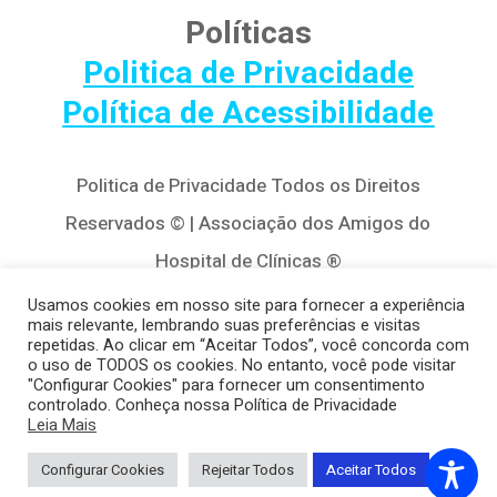
Políticas
Politica de Privacidade
Política de Acessibilidade
Politica de Privacidade Todos os Direitos
Reservados © | Associação dos Amigos do
Hospital de Clínicas ®
Av. Agostinho Leão Jr, 320 – Alto da Glória,
Usamos cookies em nosso site para fornecer a experiência
mais relevante, lembrando suas preferências e visitas
80030-110, Curitiba / PR
repetidas. Ao clicar em “Aceitar Todos”, você concorda com
o uso de TODOS os cookies. No entanto, você pode visitar
(41) 3122-8650 | contato@cedivida.org.br
"Configurar Cookies" para fornecer um consentimento
controlado. Conheça nossa Política de Privacidade
CNPJ: 79.698.643/0001-00
Leia Mais
Configurar Cookies
Rejeitar Todos
Aceitar Todos