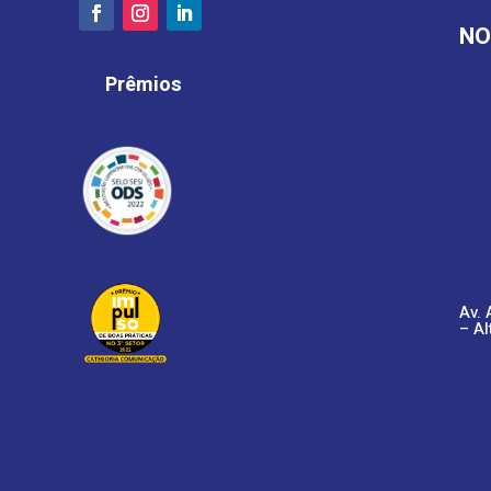
NO
Prêmios
Av. 
– Al