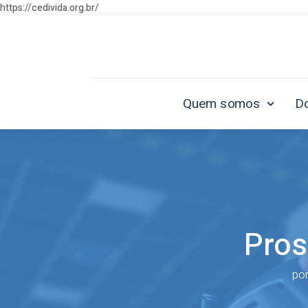
https://cedivida.org.br/
Quem somos
D
Pros
po