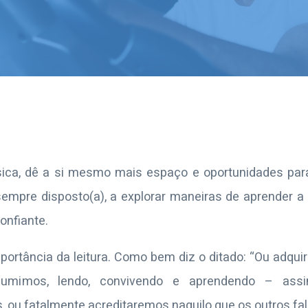
ísica, dê a si mesmo mais espaço e oportunidades par
 sempre disposto(a), a explorar maneiras de aprender a
onfiante.
portância da leitura. Como bem diz o ditado: “Ou adqu
umimos, lendo, convivendo e aprendendo – assi
, ou fatalmente acreditaremos naquilo que os outros fa