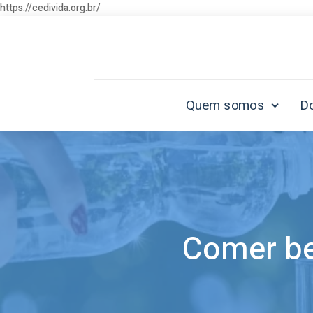
https://cedivida.org.br/
Quem somos
D
Comer be