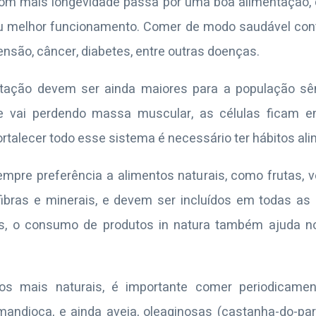
om mais longevidade passa por uma boa alimentação,
eu melhor funcionamento. Comer de modo saudável cont
rtensão, câncer, diabetes, entre outras doenças.
tação devem ser ainda maiores para a população sên
e vai perdendo massa muscular, as células ficam 
rtalecer todo esse sistema é necessário ter hábitos al
sempre preferência a alimentos naturais, como frutas, 
fibras e minerais, e devem ser incluídos em todas as
as, o consumo de produtos in natura também ajuda 
os mais naturais, é importante comer periodicamen
andioca, e ainda aveia, oleaginosas (castanha-do-par