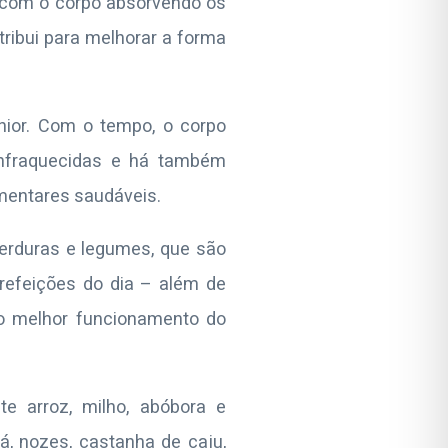
 com o corpo absorvendo os
ribui para melhorar a forma
ior. Com o tempo, o corpo
enfraquecidas e há também
imentares saudáveis.
verduras e legumes, que são
 refeições do dia – além de
no melhor funcionamento do
te arroz, milho, abóbora e
á, nozes, castanha de caju,