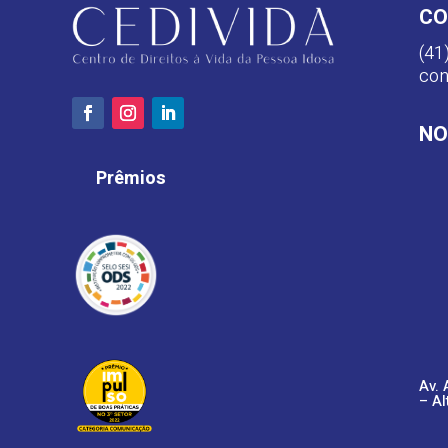
CO
(41
con
NO
Prêmios
Av. 
– Al