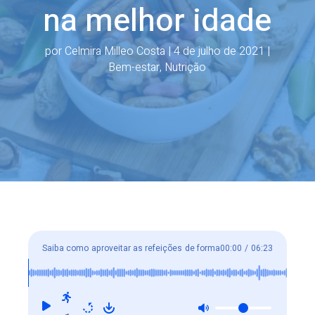
na melhor idade
por
Celmira Milleo Costa
|
4 de julho de 2021
|
Bem-estar
,
Nutrição
Saiba como aproveitar as refeições de forma
00:00
/
06:23
saudável na melhor idade