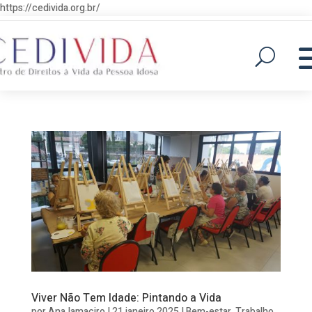
https://cedivida.org.br/
Viver Não Tem Idade: Pintando a Vida
por
Ana Iamaciro
|
21 janeiro 2025
|
Bem-estar
,
Trabalho