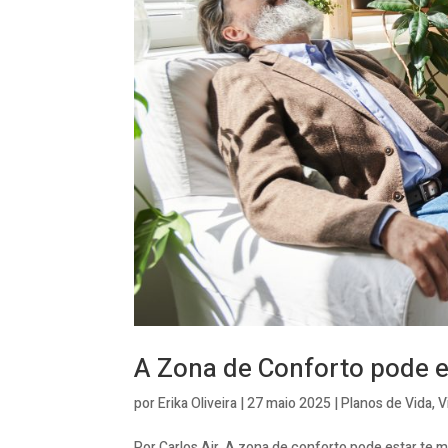
A Zona de Conforto pode 
por
Erika Oliveira
|
27 maio 2025
|
Planos de Vida
,
V
Por Carlos Air, A zona de conforto pode estar te m