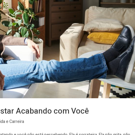
estar Acabando com Você
ida e Carreira
atando e você não está percebendo. Ela é sorrateira. Ela não grita, não