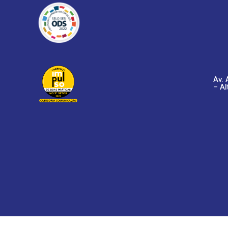
Av. 
– Al