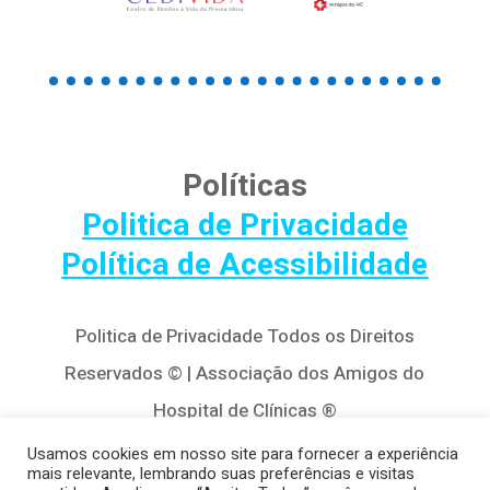
Políticas
Politica de Privacidade
Política de Acessibilidade
Politica de Privacidade Todos os Direitos
Reservados © | Associação dos Amigos do
Hospital de Clínicas ®
Av. Agostinho Leão Jr, 320 – Alto da Glória,
Usamos cookies em nosso site para fornecer a experiência
mais relevante, lembrando suas preferências e visitas
80030-110, Curitiba / PR