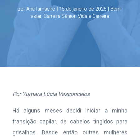
por
Ana Iamaciro
|
15 de janeiro de 2025
|
Bem-
estar
,
Carreira Sênior
,
Vida e Carreira
Por Yumara Lúcia Vasconcelos
Há alguns meses decidi iniciar a minha
transição capilar, de cabelos tingidos para
grisalhos. Desde então outras mulheres