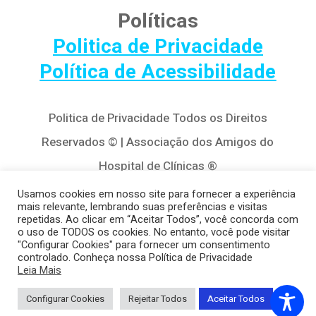
Políticas
Politica de Privacidade
Política de Acessibilidade
Politica de Privacidade Todos os Direitos
Reservados © | Associação dos Amigos do
Hospital de Clínicas ®
Av. Agostinho Leão Jr, 320 – Alto da Glória,
Usamos cookies em nosso site para fornecer a experiência
mais relevante, lembrando suas preferências e visitas
80030-110, Curitiba / PR
repetidas. Ao clicar em “Aceitar Todos”, você concorda com
o uso de TODOS os cookies. No entanto, você pode visitar
(41) 3122-8650 | contato@cedivida.org.br
"Configurar Cookies" para fornecer um consentimento
controlado. Conheça nossa Política de Privacidade
CNPJ: 79.698.643/0001-00
Leia Mais
Configurar Cookies
Rejeitar Todos
Aceitar Todos