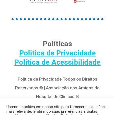
Políticas
Politica de Privacidade
Política de Acessibilidade
Politica de Privacidade Todos os Direitos
Reservados © | Associação dos Amigos do
Hospital de Clínicas ®
Av. Agostinho Leão Jr, 320 – Alto da Glória,
Usamos cookies em nosso site para fornecer a experiência
mais relevante, lembrando suas preferências e visitas
80030-110, Curitiba / PR