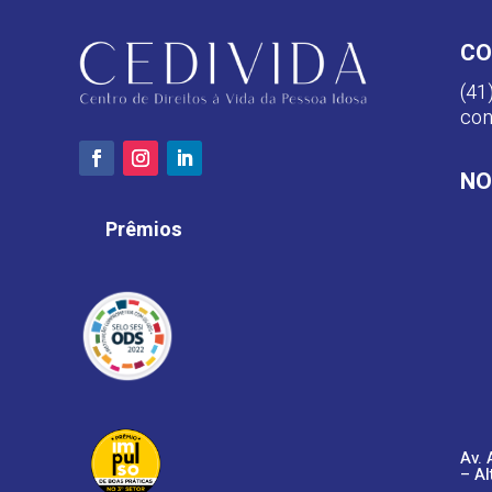
CO
(41
con
NO
Prêmios
Av. 
– Al