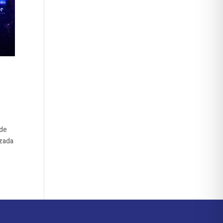
 de
izada