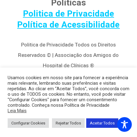
Políticas
Politica de Privacidade
Política de Acessibilidade
Politica de Privacidade Todos os Direitos
Reservados © | Associação dos Amigos do
Hospital de Clínicas ®
Av. Agostinho Leão Jr, 320 – Alto da Glória,
Usamos cookies em nosso site para fornecer a experiência
mais relevante, lembrando suas preferências e visitas
80030-110, Curitiba / PR
repetidas. Ao clicar em “Aceitar Todos”, você concorda com
o uso de TODOS os cookies. No entanto, você pode visitar
(41) 3122-8650 | contato@cedivida.org.br
"Configurar Cookies" para fornecer um consentimento
controlado. Conheça nossa Política de Privacidade
CNPJ: 79.698.643/0001-00
Leia Mais
Configurar Cookies
Rejeitar Todos
Aceitar Todos