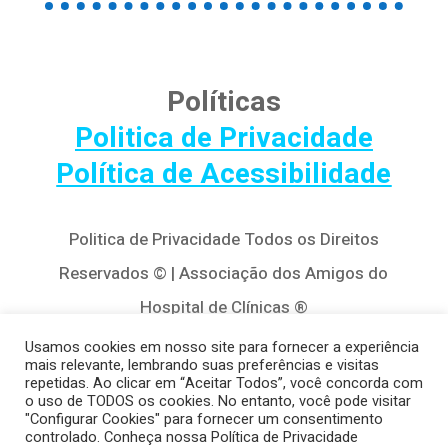
Políticas
Politica de Privacidade
Política de Acessibilidade
Politica de Privacidade Todos os Direitos
Reservados © | Associação dos Amigos do
Hospital de Clínicas ®
Av. Agostinho Leão Jr, 320 – Alto da Glória,
Usamos cookies em nosso site para fornecer a experiência
mais relevante, lembrando suas preferências e visitas
80030-110, Curitiba / PR
repetidas. Ao clicar em “Aceitar Todos”, você concorda com
o uso de TODOS os cookies. No entanto, você pode visitar
(41) 3122-8650 | contato@cedivida.org.br
"Configurar Cookies" para fornecer um consentimento
controlado. Conheça nossa Política de Privacidade
CNPJ: 79.698.643/0001-00