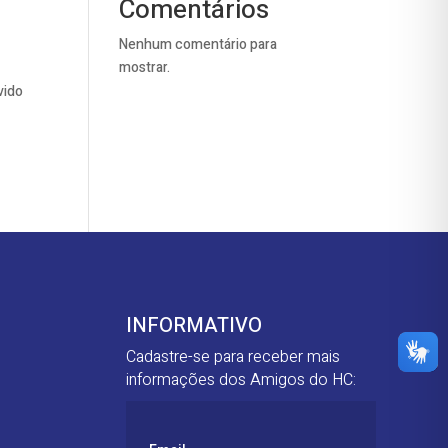
Comentários
Nenhum comentário para
mostrar.
vido
INFORMATIVO
Cadastre-se para receber mais
informações dos Amigos do HC: