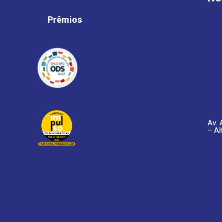
Prêmios
Av. 
– Al