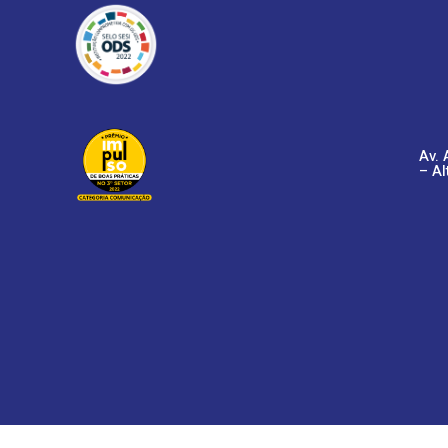
Av. 
– Al