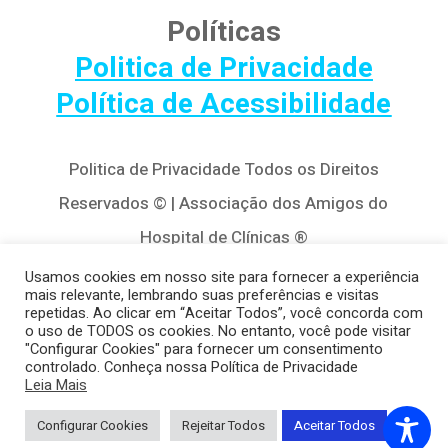
Políticas
Politica de Privacidade
Política de Acessibilidade
Politica de Privacidade Todos os Direitos
Reservados © | Associação dos Amigos do
Hospital de Clínicas ®
Av. Agostinho Leão Jr, 320 – Alto da Glória,
Usamos cookies em nosso site para fornecer a experiência
mais relevante, lembrando suas preferências e visitas
80030-110, Curitiba / PR
repetidas. Ao clicar em “Aceitar Todos”, você concorda com
o uso de TODOS os cookies. No entanto, você pode visitar
(41) 3122-8650 | contato@cedivida.org.br
"Configurar Cookies" para fornecer um consentimento
controlado. Conheça nossa Política de Privacidade
CNPJ: 79.698.643/0001-00
Leia Mais
Configurar Cookies
Rejeitar Todos
Aceitar Todos