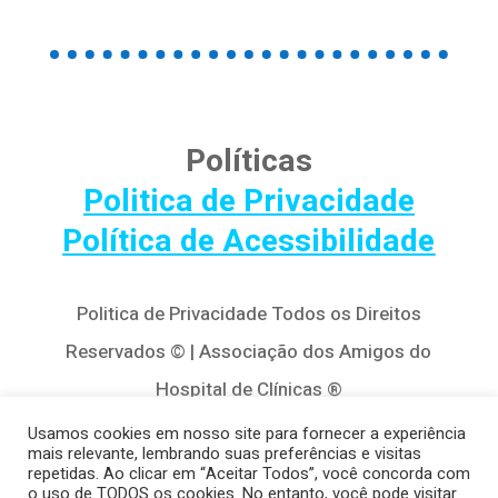
Políticas
Politica de Privacidade
Política de Acessibilidade
Politica de Privacidade Todos os Direitos
Reservados © | Associação dos Amigos do
Hospital de Clínicas ®
Av. Agostinho Leão Jr, 320 – Alto da Glória,
Usamos cookies em nosso site para fornecer a experiência
mais relevante, lembrando suas preferências e visitas
80030-110, Curitiba / PR
repetidas. Ao clicar em “Aceitar Todos”, você concorda com
o uso de TODOS os cookies. No entanto, você pode visitar