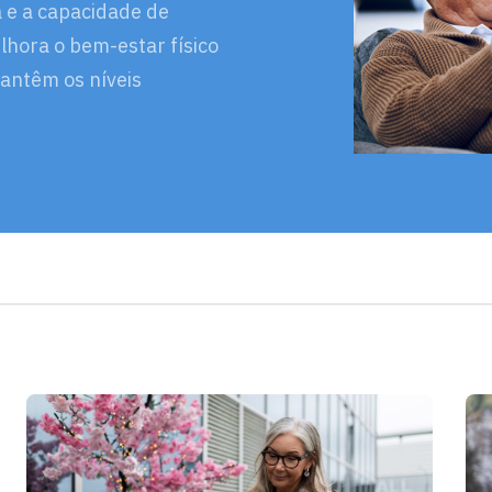
 e a capacidade de
elhora o bem-estar físico
mantêm os níveis