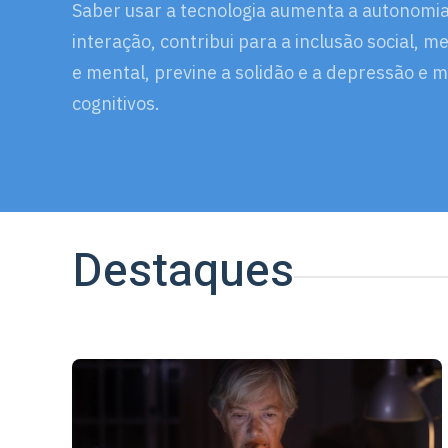
Saber usar a tecnologia aumenta a autonomia
interação, contribui para a inclusão social, m
e mental, previne a solidão e a depressão e 
cognitivos.
Destaques