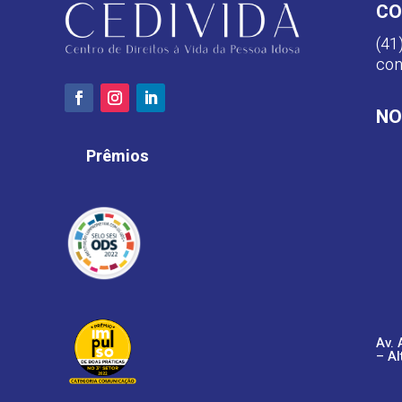
CO
(41
con
NO
Prêmios
Av. 
– Al