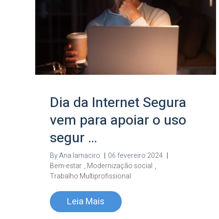
Dia da Internet Segura
vem para apoiar o uso
segur …
By
Ana Iamaciro
|
06 fevereiro 2024
|
Bem-estar
,
Modernização social
,
Trabalho Multiprofissional
Leia Mais