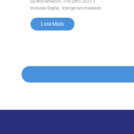
By
Ana Iamaciro
|
06 julho 2023
|
Inclusão Digital
,
Intergeracionalidade
Leia Mais