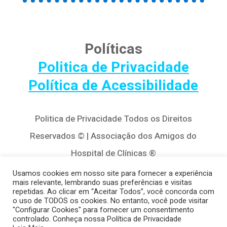
Políticas
Politica de Privacidade
Política de Acessibilidade
Politica de Privacidade Todos os Direitos
Reservados © | Associação dos Amigos do
Hospital de Clínicas ®
Av. Agostinho Leão Jr, 320 – Alto da Glória,
Usamos cookies em nosso site para fornecer a experiência
mais relevante, lembrando suas preferências e visitas
80030-110, Curitiba / PR
repetidas. Ao clicar em “Aceitar Todos”, você concorda com
o uso de TODOS os cookies. No entanto, você pode visitar
(41) 3122-8650 | contato@cedivida.org.br
"Configurar Cookies" para fornecer um consentimento
controlado. Conheça nossa Política de Privacidade
CNPJ: 79.698.643/0001-00